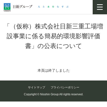
toggl
navig
「（仮称）株式会社日新三重工場増
設事業に係る簡易的環境影響評価
書」の公表について
本頁は終了しました
サイトマップ
プライバシーポリシー
Copyright © Nisshin Group All rights reserved.