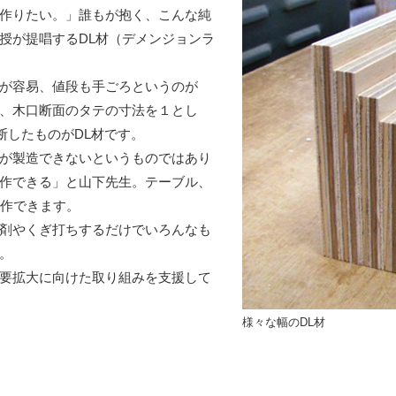
作りたい。」誰もが抱く、こんな純
授が提唱するDL材（デメンジョンラ
が容易、値段も手ごろというのが
、木口断面のタテの寸法を１とし
断したものがDL材です。
が製造できないというものではあり
作できる」と山下先生。テーブル、
製作できます。
剤やくぎ打ちするだけでいろんなも
。
要拡大に向けた取り組みを支援して
様々な幅のDL材