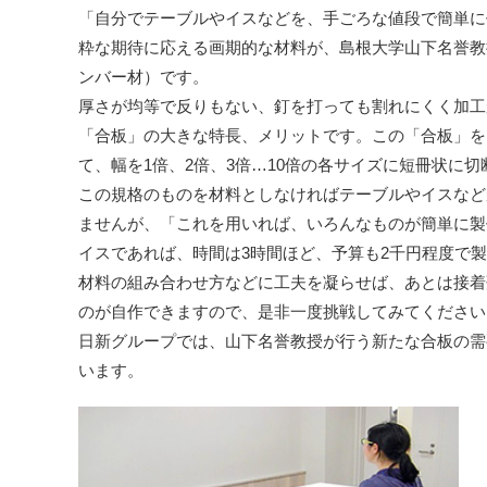
「自分でテーブルやイスなどを、手ごろな値段で簡単に
粋な期待に応える画期的な材料が、島根大学山下名誉教
ンバー材）です。
厚さが均等で反りもない、釘を打っても割れにくく加工
「合板」の大きな特長、メリットです。この「合板」を
て、幅を1倍、2倍、3倍…10倍の各サイズに短冊状に切
この規格のものを材料としなければテーブルやイスなど
ませんが、「これを用いれば、いろんなものが簡単に製
イスであれば、時間は3時間ほど、予算も2千円程度で
材料の組み合わせ方などに工夫を凝らせば、あとは接着
のが自作できますので、是非一度挑戦してみてください
日新グループでは、山下名誉教授が行う新たな合板の需
います。